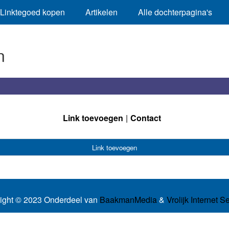
Linktegoed kopen
Artikelen
Alle dochterpagina's
n
Link toevoegen
Contact
Link toevoegen
ight © 2023 Onderdeel van
BaakmanMedia
&
Vrolijk Internet S